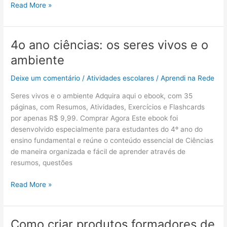
flashcards
Read More »
4o ano ciências: os seres vivos e o
4o
ano
ambiente
ciências:
os
Deixe um comentário
/
Atividades escolares
/
Aprendi na Rede
seres
Seres vivos e o ambiente Adquira aqui o ebook, com 35
vivos
páginas, com Resumos, Atividades, Exercícios e Flashcards
e
por apenas R$ 9,99. Comprar Agora Este ebook foi
o
desenvolvido especialmente para estudantes do 4º ano do
ambiente
ensino fundamental e reúne o conteúdo essencial de Ciências
de maneira organizada e fácil de aprender através de
resumos, questões
Read More »
Como criar produtos formadores de
Como