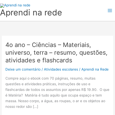
Ir
para
Aprendi na rede
o
conteúdo
4o ano – Ciências – Materiais,
4o
ano
universo, terra – resumo, questões,
–
atividades e flashcards
Ciências
–
Deixe um comentário
/
Atividades escolares
/
Aprendi na Rede
Materiais,
universo,
Compre aqui o ebook com 70 páginas, resumo, muitas
terra
questões e atividades práticas, instruções de uso e
–
flashcardas de todos os assuntos por apenas R$ 19.90. O que
resumo,
é Matéria? Matéria é tudo aquilo que ocupa espaço e tem
questões,
massa. Nosso corpo, a água, as roupas, o ar e os objetos ao
atividades
nosso redor são […]
e