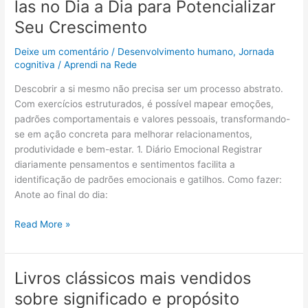
las no Dia a Dia para Potencializar
de
Autoconhecimento:
Seu Crescimento
Como
Deixe um comentário
/
Desenvolvimento humano
,
Jornada
Aplicá-
cognitiva
/
Aprendi na Rede
las
no
Descobrir a si mesmo não precisa ser um processo abstrato.
Dia
Com exercícios estruturados, é possível mapear emoções,
a
padrões comportamentais e valores pessoais, transformando-
Dia
se em ação concreta para melhorar relacionamentos,
para
produtividade e bem-estar. 1. Diário Emocional Registrar
Potencializar
diariamente pensamentos e sentimentos facilita a
Seu
identificação de padrões emocionais e gatilhos. Como fazer:
Crescimento
Anote ao final do dia:
Read More »
Livros clássicos mais vendidos
Livros
clássicos
sobre significado e propósito
mais