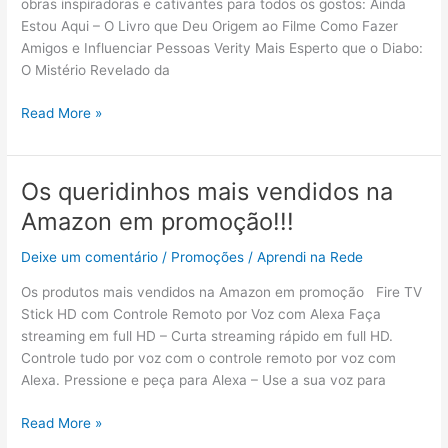
obras inspiradoras e cativantes para todos os gostos: Ainda
na
Estou Aqui – O Livro que Deu Origem ao Filme Como Fazer
Amazon
Amigos e Influenciar Pessoas Verity Mais Esperto que o Diabo:
O Mistério Revelado da
Read More »
Os queridinhos mais vendidos na
Os
queridinhos
Amazon em promoção!!!
mais
vendidos
Deixe um comentário
/
Promoções
/
Aprendi na Rede
na
Os produtos mais vendidos na Amazon em promoção Fire TV
Amazon
Stick HD com Controle Remoto por Voz com Alexa Faça
em
streaming em full HD – Curta streaming rápido em full HD.
promoção!!!
Controle tudo por voz com o controle remoto por voz com
Alexa. Pressione e peça para Alexa – Use a sua voz para
Read More »