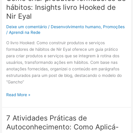
criar
hábitos: Insights livro Hooked de
produtos
Nir Eyal
formadores
de
Deixe um comentário
/
Desenvolvimento humano
,
Promoções
hábitos:
/
Aprendi na Rede
Insights
livro
O livro Hooked: Como construir produtos e serviços
Hooked
formadores de hábitos de Nir Eyal oferece um guia prático
de
para criar produtos e serviços que se integrem à rotina dos
Nir
usuários, transformando ações em hábitos. Com base nas
Eyal
anotações fornecidas, organizei o conteúdo em parágrafos
estruturados para um post de blog, destacando o modelo do
“Gancho”
Read More »
7 Atividades Práticas de
7
Atividades
Autoconhecimento: Como Aplicá-
Práticas