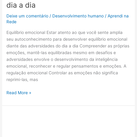
dia a dia
equilíbrio
emocional
Deixe um comentário
/
Desenvolvimento humano
/
Aprendi na
diante
Rede
do
estresse
Equilíbrio emocional Estar atento ao que você sente amplia
do
seu autoconhecimento para desenvolver equilíbrio emocional
dia
diante das adversidades do dia a dia Compreender as próprias
a
emoções, mantê-las equilibradas mesmo em desafios e
dia
adversidades envolve o desenvolvimento da inteligência
emocional, reconhecer e regular pensamentos e emoções. A
regulação emocional Controlar as emoções não significa
reprimi-las, mas
Read More »
Saúde
Mental
e
Longevidade: