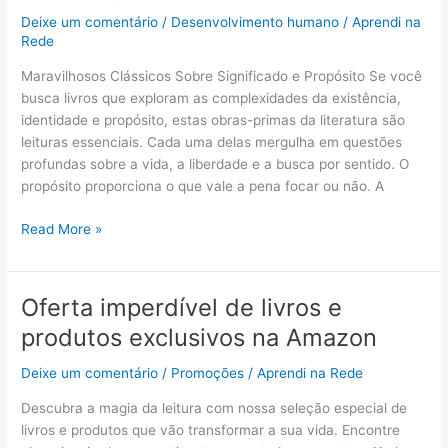
vendidos
Deixe um comentário
/
Desenvolvimento humano
/
Aprendi na
sobre
Rede
significado
Maravilhosos Clássicos Sobre Significado e Propósito Se você
e
busca livros que exploram as complexidades da existência,
propósito
identidade e propósito, estas obras-primas da literatura são
leituras essenciais. Cada uma delas mergulha em questões
profundas sobre a vida, a liberdade e a busca por sentido. O
propósito proporciona o que vale a pena focar ou não. A
Read More »
Oferta imperdível de livros e
Oferta
imperdível
produtos exclusivos na Amazon
de
livros
Deixe um comentário
/
Promoções
/
Aprendi na Rede
e
Descubra a magia da leitura com nossa seleção especial de
produtos
livros e produtos que vão transformar a sua vida. Encontre
exclusivos