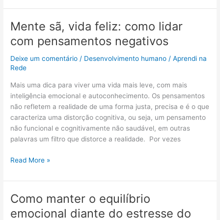
Mente sã, vida feliz: como lidar
Mente
sã,
com pensamentos negativos
vida
feliz:
Deixe um comentário
/
Desenvolvimento humano
/
Aprendi na
como
Rede
lidar
Mais uma dica para viver uma vida mais leve, com mais
com
inteligência emocional e autoconhecimento. Os pensamentos
pensamentos
não refletem a realidade de uma forma justa, precisa e é o que
negativos
caracteriza uma distorção cognitiva, ou seja, um pensamento
não funcional e cognitivamente não saudável, em outras
palavras um filtro que distorce a realidade. Por vezes
Read More »
Como manter o equilíbrio
Como
manter
emocional diante do estresse do
o