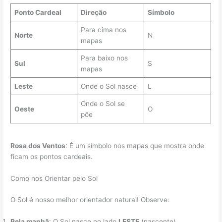
Ponto Cardeal
Direção
Símbolo
Para cima nos
Norte
N
mapas
Para baixo nos
Sul
S
mapas
Leste
Onde o Sol nasce
L
Onde o Sol se
Oeste
O
põe
Rosa dos Ventos
: É um símbolo nos mapas que mostra onde
ficam os pontos cardeais.
Como nos Orientar pelo Sol
O Sol é nosso melhor orientador natural! Observe:
Pela manhã
: O Sol nasce no lado
LESTE
(nascente)