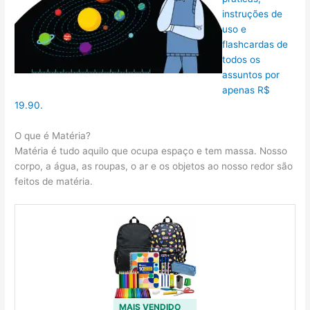
instruções de
uso e
flashcardas de
todos os
assuntos por
apenas R$
19.90.
O que é Matéria?
Matéria é tudo aquilo que ocupa espaço e tem massa. Nosso
corpo, a água, as roupas, o ar e os objetos ao nosso redor são
feitos de matéria.
MAIS VENDIDO