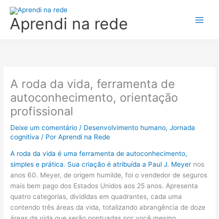
Ir
para
Aprendi na rede
o
conteúdo
A roda da vida, ferramenta de
autoconhecimento, orientação
profissional
Deixe um comentário
/
Desenvolvimento humano
,
Jornada
cognitiva
/ Por
Aprendi na Rede
A roda da vida é uma ferramenta de autoconhecimento,
simples e prática. Sua criação é atribuída a Paul J. Meyer
nos
anos 60. Meyer, de origem humilde, foi o vendedor de seguros
mais bem pago dos Estados Unidos aos 25 anos. Apresenta
quatro categorias, divididas em quadrantes, cada uma
contendo três áreas da vida, totalizando abrangência de doze
áreas da vida que serão pontuadas por você mesmo.