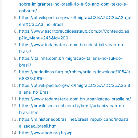
sobre-imigrantes-no-brasil-4o-e-5o-ano-com-texto-e-
gabarito/
https://pt.wikipedia.org/wiki/Imigra%C3%A7%C3%A3o_al
em%C3%A3_no_Brasil
https://www.escritoreuclidesstaub.com.br/Conteudo.as
p?Id_Menu=246&Id=200
https://www.todamateria.com.br/industrializacao-no-
brasil/
https://italinha.com.br/imigracao-italiana-no-sul-do-
brasil/
https://periodicos.furg.br/rbhcs/article/download/10541/
6883/30810
https://pt.wikipedia.org/wiki/Imigra%C3%A7%C3%A3o_it
aliana_no_Brasil
https://www.todamateria.com.br/urbanizacao-brasileira/
https://brasilescola.uol.com.br/brasil/urbanizacao-no-
brasil.htm
https://m.historiadobrasil.net/brasil_republicano/industri
alizacao_brasil.htm
https://www.agb.org.br/wp-