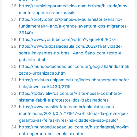
https://cursinhoparamedicina.com.br/blog/historia/movi
mentos-operarios-no-brasil/
https://profy.com.br/planos-de-aula/historia/ensino-
fundamental/4-ano/a-grande-aventura-dos-migrantes-
39140/
https://www.youtube.com/watch?v=jmvF92RDk-I
https://www.tudosaladeaula.com/2022/11/atividade-
sobre-imigrantes-no-brasil-4ano-5ano-com-texto-e-
gabarito.html
https://mundoeducacao.uol.com.br/geografia/industriali
zacao-urbanizacao.htm
https://revistas.unipam.edu.br/index.php/pergaminho/ar
ticle/download/4430/2119
https://todavialivros.com.br/visite-nossa-cozinha/o-
sistema-fabril-e-protestos-dos-trabalhadores
https://www.brasildefato.com.br/colunista/joana-
monteleone/2020/02/21/1917-a-historia-da-greve-que-
garantiu-as-feiras-livres-na-cidade-de-sao-paulo/
https://mundoeducacao.uol.com.br/historiageral/movim
ento-operario-no-seculo-xix.htm